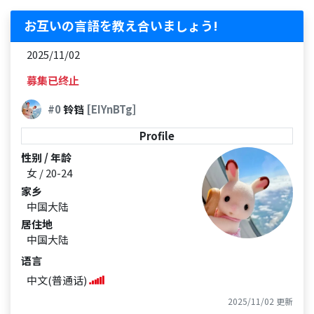
お互いの言語を教え合いましょう!
2025/11/02
募集已终止
#0
铃铛
[EIYnBTg]
Profile
性别 / 年龄
女 / 20-24
家乡
中国大陆
居住地
中国大陆
语言
中文(普通话)
2025/11/02 更新