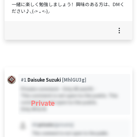
一緒に楽しく勉強しましょう！興味のある方は、DMく
ださい♪◟(˶> ᎑ <˶)◞
#1
Daisuke Suzuki
[MhlGU3g]
Private comment - Only #0 and #1 -
This comment is not open to the public. This
Private
comment is not open to the public.
Only #0 & #1
#X
private
[private]
This comment is not open to the public.