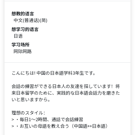
想教的语言
中文(普通话)(简)
想学习的语言
日语
学习场所
网际网路
こんにちは! 中国の日本語学科3年生です。
会話の練習ができる日本人の友達を探しています！将
来日本留学のために、実践的な日本語会話力を磨きた
いと思いますから。
理想のスタイル：
> ・毎日1〜2時間、通話で会話練習
> ・お互いの母語を教え合う（中国語↔日本語）