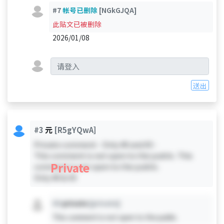
#7
帐号已删除
[NGkGJQA]
此贴文已被删除
2026/01/08
送出
#3
元
[R5gYQwA]
Private comment - Only #0 and #3 -
This comment is not open to the public. This
Private
comment is not open to the public.
Only #0 & #3
#X
private
[private]
This comment is not open to the public.