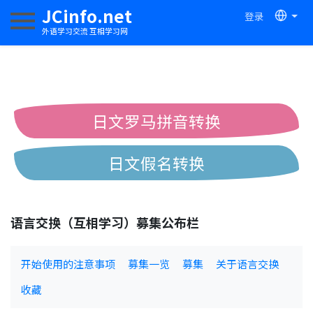
JCinfo.net
登录
切换导航
外语学习交流 互相学习网
日文罗马拼音转换
日文假名转换
简体繁体中文互换
语言交换（互相学习）募集公布栏
中日汉字互换
开始使用的注意事项
募集一览
募集
关于语言交换
收藏