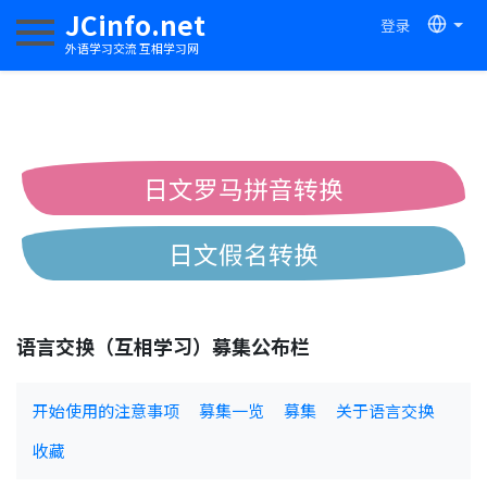
JCinfo.net
登录
切换导航
外语学习交流 互相学习网
日文罗马拼音转换
日文假名转换
简体繁体中文互换
语言交换（互相学习）募集公布栏
中日汉字互换
开始使用的注意事项
募集一览
募集
关于语言交换
收藏