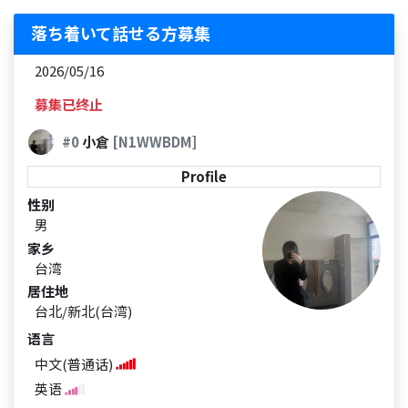
落ち着いて話せる方募集
2026/05/16
募集已终止
#0
小倉
[N1WWBDM]
Profile
性别
男
家乡
台湾
居住地
台北/新北(台湾)
语言
中文(普通话)
英语