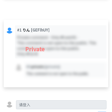
#1
りん
[GEFlhUY]
Private comment - Only #0 and #1 -
This comment is not open to the public. This
Private
comment is not open to the public.
Only #0 & #1
#X
private
[private]
This comment is not open to the public.