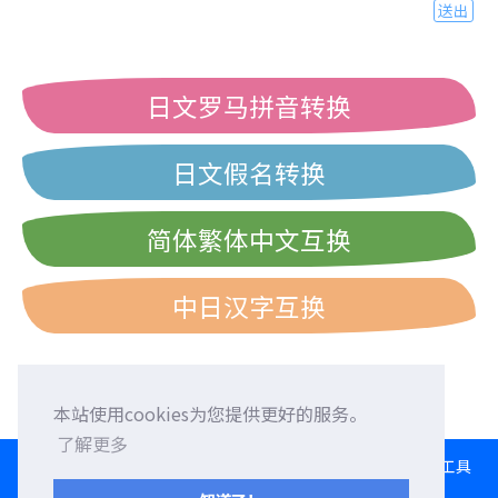
送出
日文罗马拼音转换
日文假名转换
简体繁体中文互换
中日汉字互换
本站使用cookies为您提供更好的服务。
了解更多
HOME
语言交换
征求外国朋友
外语校正
交流园地
转换工具
日文打字练习
西历/和历/民国历对照表