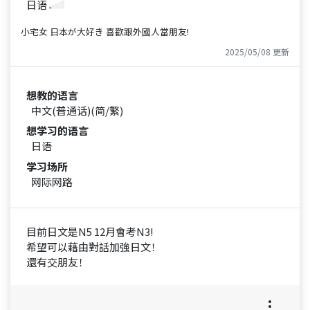
日语
小宅女 日本が大好き 喜歡跟外國人當朋友!
2025/05/08 更新
想教的语言
中文(普通话)(简/繁)
想学习的语言
日语
学习场所
网际网路
目前日文是N5 12月會考N3!
希望可以藉由對話加強日文！
還有交朋友！