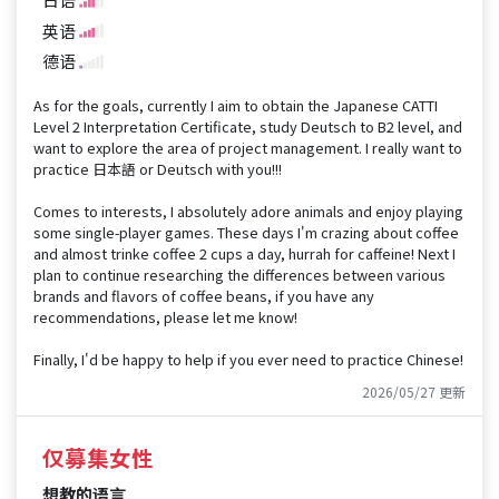
英语
德语
As for the goals, currently I aim to obtain the Japanese CATTI
Level 2 Interpretation Certificate, study Deutsch to B2 level, and
want to explore the area of project management. I really want to
practice 日本語 or Deutsch with you!!!
Comes to interests, I absolutely adore animals and enjoy playing
some single-player games. These days I'm crazing about coffee
and almost trinke coffee 2 cups a day, hurrah for caffeine! Next I
plan to continue researching the differences between various
brands and flavors of coffee beans, if you have any
recommendations, please let me know!
Finally, I'd be happy to help if you ever need to practice Chinese!
2026/05/27 更新
仅募集女性
想教的语言