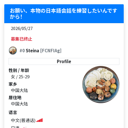
お願い、本物の日本語会話を練習したいんです
から！
2026/05/27
募集已终止
#0
Steina
[FCNFIAg]
Profile
性别 / 年龄
女 / 25-29
家乡
中国大陆
居住地
中国大陆
语言
中文(普通话)
日语