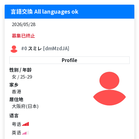
言語交換 All languages ok
2026/05/28
募集已终止
#0
スミレ
[dmMzdJA]
Profile
性别 / 年龄
女 / 25-29
家乡
香港
居住地
大阪府(日本)
语言
粤语
英语