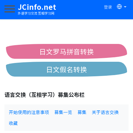
JCinfo.net
登录
切换导航
外语学习交流 互相学习网
日文罗马拼音转换
日文假名转换
简体繁体中文互换
语言交换（互相学习）募集公布栏
中日汉字互换
开始使用的注意事项
募集一览
募集
关于语言交换
收藏