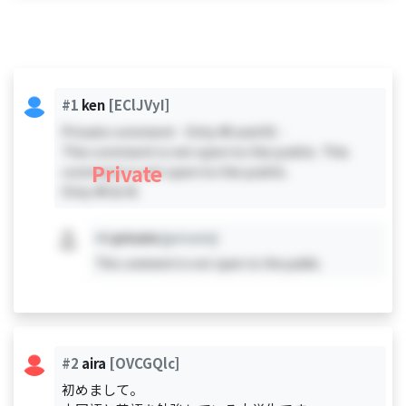
#1
ken
[EClJVyI]
Private comment - Only #0 and #1 -
This comment is not open to the public. This
Private
comment is not open to the public.
Only #0 & #1
#X
private
[private]
This comment is not open to the public.
#2
aira
[OVCGQlc]
初めまして。