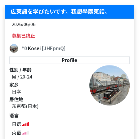
広東語を学びたいです。我想學廣東話。
2026/06/06
募集已终止
#0
Kosei
[JHEpmQ]
Profile
性别 / 年龄
男 / 20-24
家乡
日本
居住地
东京都(日本)
语言
日语
英语