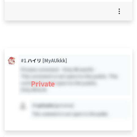
#1
ハイリ
[MyAUkkk]
Private comment - Only #0 and #1 -
This comment is not open to the public. This
Private
comment is not open to the public.
Only #0 & #1
#X
private
[private]
This comment is not open to the public.