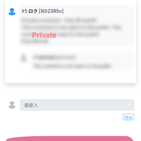
#5
ロク
[NDZ0Rhc]
Private comment - Only #0 and #5 -
This comment is not open to the public. This
Private
comment is not open to the public.
Only #0 & #5
#X
private
[private]
This comment is not open to the public.
送出