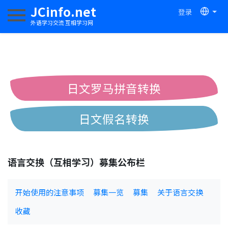
JCinfo.net
登录
切换导航
外语学习交流 互相学习网
日文罗马拼音转换
日文假名转换
简体繁体中文互换
语言交换（互相学习）募集公布栏
中日汉字互换
开始使用的注意事项
募集一览
募集
关于语言交换
收藏