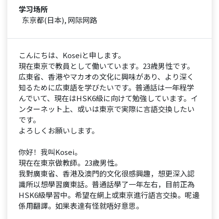
学习场所
东京都(日本), 网际网路
こんにちは、Koseiと申します。
現在東京で教員として働いています。23歳男性です。
広東省、香港やマカオの文化に興味があり、より深く
知るために広東語を学びたいです。普通話は一年程学
んでいて、現在はHSK6級に向けて勉強しています。イ
ンターネット上、或いは東京で実際に言語交換したい
です。
よろしくお願いします。
你好！我叫Kosei。
現在在東京做教師。23歲男性。
我對廣東省、香港及澳門的文化很感興趣，想更深入認
識所以想學習廣東話。普通話學了一年左右，目前正為
HSK6級學習中。希望在網上或東京進行語言交換。呢邊
係用翻譯。如果表達有怪就唔好意思。