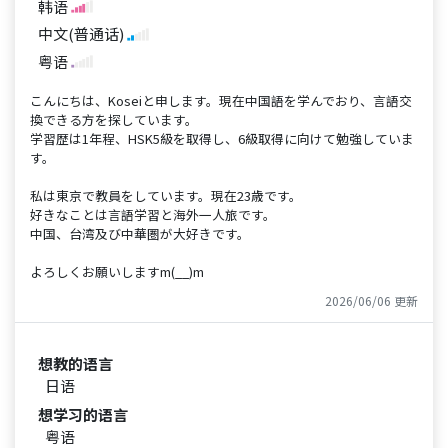
韩语
中文(普通话)
粤语
こんにちは、Koseiと申します。現在中国語を学んでおり、言語交
換できる方を探しています。
学習歴は1年程、HSK5級を取得し、6級取得に向けて勉強していま
す。
私は東京で教員をしています。現在23歳です。
好きなことは言語学習と海外一人旅です。
中国、台湾及び中華圏が大好きです。
よろしくお願いしますm(__)m
2026/06/06 更新
想教的语言
日语
想学习的语言
粤语