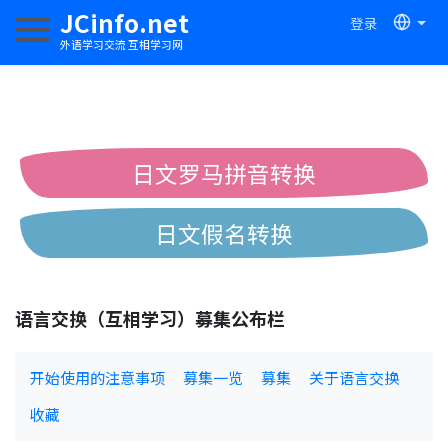
JCinfo.net
登录
切换导航
外语学习交流 互相学习网
日文罗马拼音转换
日文假名转换
简体繁体中文互换
语言交换（互相学习）募集公布栏
中日汉字互换
开始使用的注意事项
募集一览
募集
关于语言交换
收藏