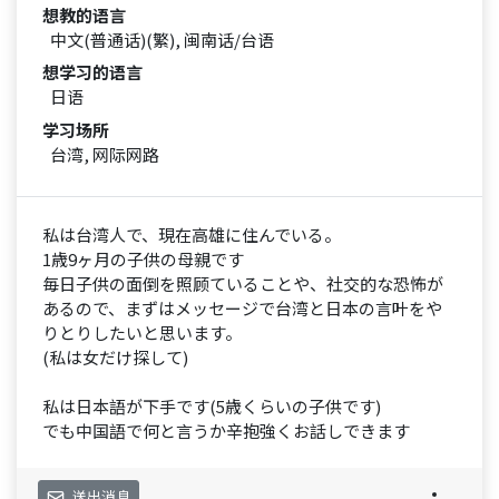
想教的语言
中文(普通话)(繁), 闽南话/台语
想学习的语言
日语
学习场所
台湾, 网际网路
私は台湾人で、現在高雄に住んでいる。
1歳9ヶ月の子供の母親です
毎日子供の面倒を照顾ていることや、社交的な恐怖が
あるので、まずはメッセージで台湾と日本の言叶をや
りとりしたいと思います。
(私は女だけ探して)
私は日本語が下手です(5歳くらいの子供です)
でも中国語で何と言うか辛抱強くお話しできます
送出消息