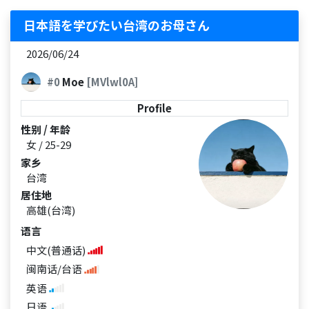
日本語を学びたい台湾のお母さん
2026/06/24
#0
Moe
[MVlwl0A]
Profile
性别 / 年龄
女 / 25-29
家乡
台湾
居住地
高雄(台湾)
语言
中文(普通话)
闽南话/台语
英语
日语