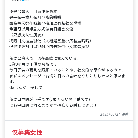
我是台灣人，目前住在高雄
是一個一歲九個月小孩的媽媽
因為每天都在照顧小孩加上有點社交恐懼
希望可以用訊息方式做台日語言交流
（只想找女性朋友）
我的日文程度很低（大概是五歲小孩程度哈哈）
但是我絕對可以很耐心的告訴你中文該怎麼說
私は台湾人で、現在高雄に住んでいる。
1歳9ヶ月の子供の母親です
毎日子供の面倒を照顾ていることや、社交的な恐怖があるので、
まずはメッセージで台湾と日本の言叶をやりとりしたいと思いま
す。
(私は女だけ探して)
私は日本語が下手です(5歳くらいの子供です)
でも中国語で何と言うか辛抱強くお話しできます
2026/06/24 更新
仅募集女性