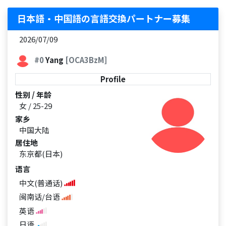
日本語・中国語の言語交換パートナー募集
2026/07/09
#0
Yang
[OCA3BzM]
Profile
性别 / 年龄
女 / 25-29
家乡
中国大陆
居住地
东京都(日本)
语言
中文(普通话)
闽南话/台语
英语
日语