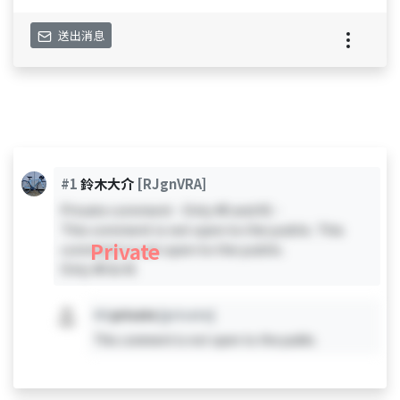
送出消息
#1
鈴木大介
[RJgnVRA]
Private comment - Only #0 and #1 -
This comment is not open to the public. This
Private
comment is not open to the public.
Only #0 & #1
#X
private
[private]
This comment is not open to the public.