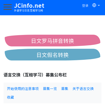
JCinfo.net
登录
切换导航
外语学习交流 互相学习网
日文罗马拼音转换
日文假名转换
简体繁体中文互换
语言交换（互相学习）募集公布栏
中日汉字互换
开始使用的注意事项
募集一览
募集
关于语言交换
收藏