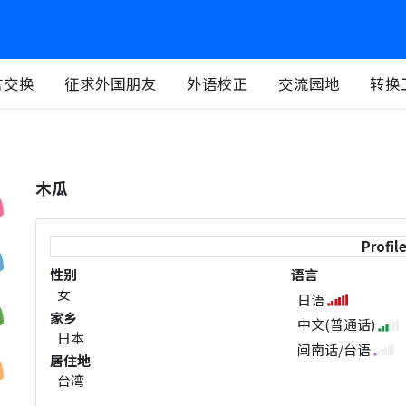
言交换
征求外国朋友
外语校正
交流园地
转换
木瓜
Profil
性别
语言
女
日语
家乡
中文(普通话)
日本
闽南话/台语
居住地
台湾