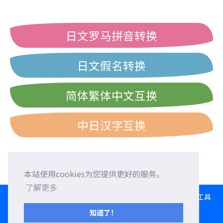
日文罗马拼音转换
日文假名转换
简体繁体中文互换
中日汉字互换
本站使用cookies为您提供更好的服务。
了解更多
HOME
语言交换
征求外国朋友
外语校正
交流园地
转换工具
日文打字练习
西历/和历/民国历对照表
知道了！