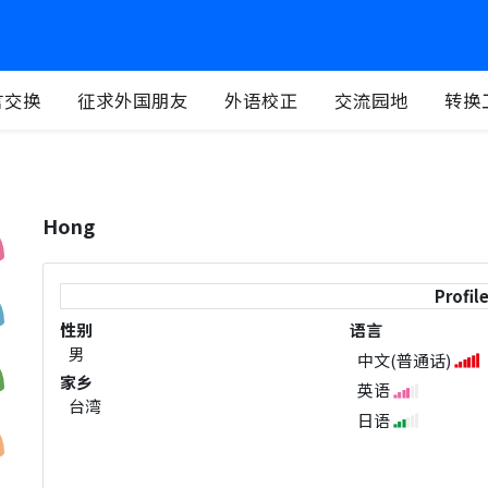
言交换
征求外国朋友
外语校正
交流园地
转换
Hong
Profil
性别
语言
男
中文(普通话)
家乡
英语
台湾
日语