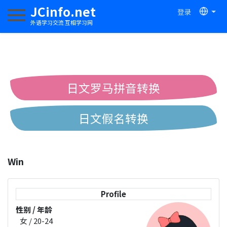
JCinfo.net
登录
切换导航
外语学习交流 互相学习网
日文罗马拼音转换
日文假名转换
简体繁体中文互换
Win
中日汉字互换
Profile
性别 / 年龄
女 / 20-24