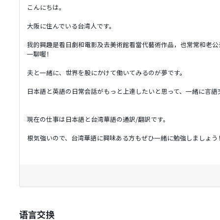
こんにちは。
大阪に住んでいる台湾人です。
我的興趣是看日劇和電影及去美術館看當代藝術作品，也常常和老公
一聊喔！
夫と一緒に、世界を股にかけて働いてみるのが夢です。
日本語と英語の日常会話がもっと上達したいと思って、一緒に言語
現在の仕事は日本語と台湾華語の通訳/翻訳です。
根気強いので、台湾華語に興味ある方もぜひ一緒に勉強しましょう
语言交换