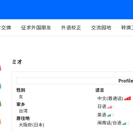
言交换
征求外国朋友
外语校正
交流园地
转换
ミオ
Profil
性别
语言
女
中文(普通话)
家乡
日语
台湾
英语
居住地
闽南话/台语
大阪府(日本)