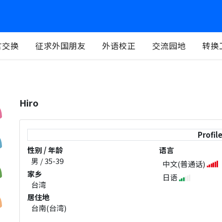
言交换
征求外国朋友
外语校正
交流园地
转换
Hiro
Profil
性别 / 年龄
语言
男 / 35-39
中文(普通话)
家乡
日语
台湾
居住地
台南(台湾)