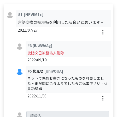
#1
[NFVIM1c]
言語交換の掲示板を利用したら良いと思います。
2021/07/27
#3
[IUWWAAg]
此貼文已被發帖人刪除
2022/09/19
#5
伏見功
[UhiVOUA]
ネットで偶然お書きになったものを拝見しまし
た。まだ間に合うようでしたらご返事下さい。伏
見功81歳
2022/11/03