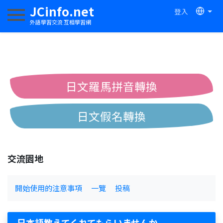
JCinfo.net
登入
切換導航
外語學習交流 互相學習網
日文羅馬拼音轉換
日文假名轉換
簡體繁體中文互換
交流園地
中日漢字互換
開始使用的注意事項
一覽
投稿
日本語教えてくれてもらいませんか