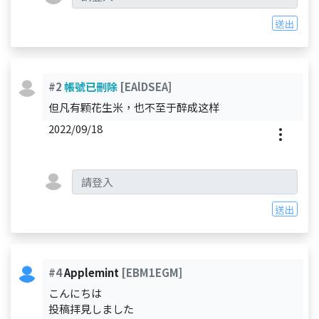
送出
#2
帳號已刪除
[EAlDSEA]
但凡有颗花生米，也不至于醉成这样
2022/09/18
送出
#4
Applemint
[EBM1EGM]
こんにちは
投稿拝見しました