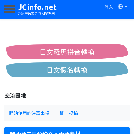
JCinfo.net
登入
切換導航
外語學習交流 互相學習網
日文羅馬拼音轉換
日文假名轉換
簡體繁體中文互換
交流園地
中日漢字互換
開始使用的注意事項
一覽
投稿
我需要写日语论文，需要素材