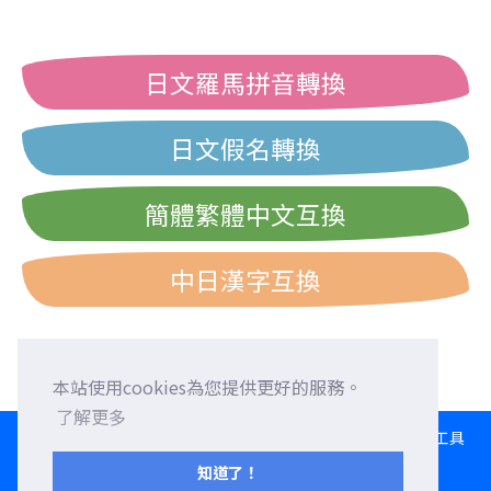
日文羅馬拼音轉換
日文假名轉換
簡體繁體中文互換
中日漢字互換
本站使用cookies為您提供更好的服務。
了解更多
HOME
語言交換
徵求外國朋友
外語校正
交流園地
轉換工具
日文打字練習
西曆/和曆/民國曆對照表
知道了！