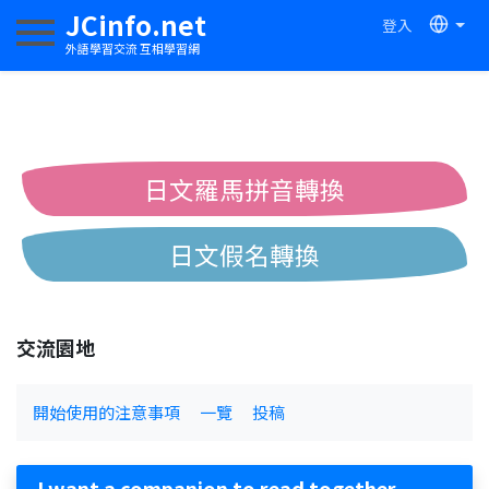
JCinfo.net
登入
切換導航
外語學習交流 互相學習網
日文羅馬拼音轉換
日文假名轉換
簡體繁體中文互換
交流園地
中日漢字互換
開始使用的注意事項
一覽
投稿
I want a companion to read together.