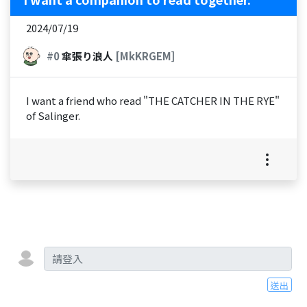
2024/07/19
#0
傘張り浪人
[MkKRGEM]
I want a friend who read "THE CATCHER IN THE RYE"
of Salinger.
送出