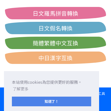
日文羅馬拼音轉換
日文假名轉換
簡體繁體中文互換
中日漢字互換
本站使用cookies為您提供更好的服務。
了解更多
HOME
語言交換
徵求外國朋友
外語校正
交流園地
轉換工具
日文打字練習
西曆/和曆/民國曆對照表
知道了！
服務條款
隱私權政策
聯繫我們