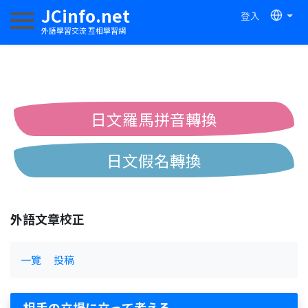
JCinfo.net
登入
切換導航
外語學習交流 互相學習網
日文羅馬拼音轉換
日文假名轉換
簡體繁體中文互換
外語文章校正
中日漢字互換
一覽
投稿
相手の立場に立って考える