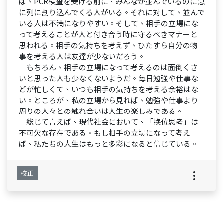
ば、PCR検査を受ける前に、みんなが並んでいるのに急
に列に割り込んでくる人がいる。それに対して、並んで
いる人は不満になりやすい。そして、相手の立場にな
って考えることが人と付き合う時に守るべきマナーと
思われる。相手の気持ちを考えず、ひたすら自分の物
事を考える人は友達が少ないだろう。
もちろん、相手の立場になって考えるのは面倒くさ
いと思った人も少なくないようだ。毎日勉強や仕事な
どが忙しくて、いつも相手の気持ちを考える余裕はな
い。ところが、私の立場から見れば、勉強や仕事より
周りの人々との触れ合いは人生の楽しみである。
総じて言えば、現代社会において、「换位思考」は
不可欠な存在である。もし相手の立場になって考え
ば、私たちの人生はもっと多彩になると信じている。
校正