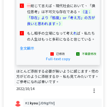
総じて言えば、現代社会において、「换
位思考」は不可欠な存在である。
（注；
「存在」より「態度」or「考え方」の方が
良いと思われます。）
もし相手の立場になって考え
れ
ば、私たち
の人生はもっと多彩になると信じている。
全文顯示
已修改
不需要修改
Full-text copy
ほとんど添削する必要が無いように感じます。他の
方がどのように添削するか、私も見てみたいです。
ご参考になれば幸いです。
2022/10/14
#2
kyou
[JDNgFhI]