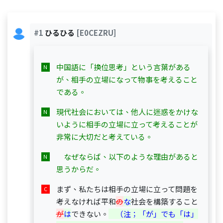
#1
ひるひる
[E0CEZRU]
中国語に「换位思考」という言葉がある
が、相手の立場になって物事を考えること
である。
現代社会においては、他人に迷惑をかけな
いように相手の立場に立って考えることが
非常に大切だと考えている。
　なぜならば、以下のような理由があると
思うからだ。
まず、私たちは相手の立場に立って問題を
考えなければ平和
の
な
社会を構築すること
が
は
できない。
　（注；「が」でも「は」