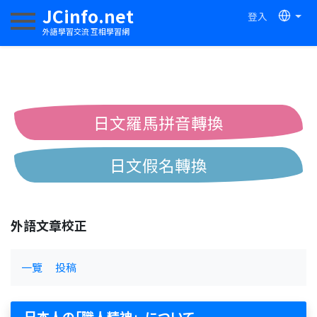
JCinfo.net
登入
切換導航
外語學習交流 互相學習網
日文羅馬拼音轉換
日文假名轉換
簡體繁體中文互換
外語文章校正
中日漢字互換
一覽
投稿
日本人の｢職人精神」について