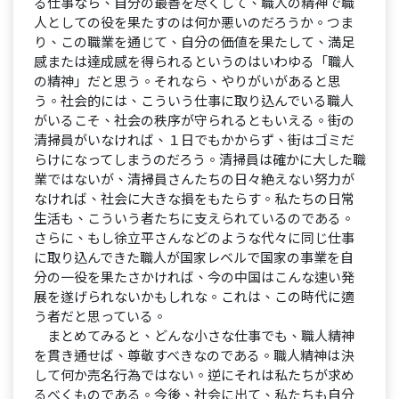
る仕事なら、自分の最善を尽くして、職人の精神で職
人としての役を果たすのは何か悪いのだろうか。つま
り、この職業を通じて、自分の価値を果たして、満足
感または達成感を得られるというのはいわゆる「職人
の精神」だと思う。それなら、やりがいがあると思
う。社会的には、こういう仕事に取り込んでいる職人
がいるこそ、社会の秩序が守られるともいえる。街の
清掃員がいなければ、１日でもかからず、街はゴミだ
らけになってしまうのだろう。清掃員は確かに大した職
業ではないが、清掃員さんたちの日々絶えない努力が
なければ、社会に大きな損をもたらす。私たちの日常
生活も、こういう者たちに支えられているのである。
さらに、もし徐立平さんなどのような代々に同じ仕事
に取り込んできた職人が国家レベルで国家の事業を自
分の一役を果たさかければ、今の中国はこんな速い発
展を遂げられないかもしれな。これは、この時代に適
う者だと思っている。
まとめてみると、どんな小さな仕事でも、職人精神
を貫き通せば、尊敬すべきなのである。職人精神は決
して何か売名行為ではない。逆にそれは私たちが求め
るべくものである。今後、社会に出て、私たちも自分