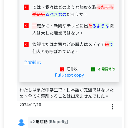
では、我々はどのような態度を取
ったほう
がいい
るべきなの
だろうか。
確かに、新聞やテレビに出
た
るような
職
人は大した職業ではない。
炊飯または寿司などの職人はメディア
に
で
仙人とも呼ばれている。
全文顯示
已修改
不需要修改
Full-text copy
わたしはまだ中学生で、日本語が完璧ではないた
め、全てを添削することは出来ませんでした。
2024/07/10
#2
电瓶杨
[IUdpeRg]