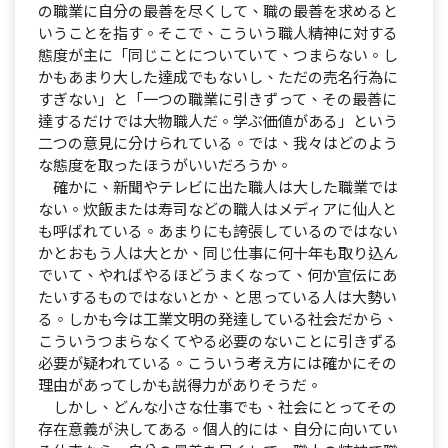
の職業に自分の最善を尽くして、職の最善を求めると
いうことを指す。そこで、こういう職人精神に対する
態度が主に「同じことについていて、つまらない。し
かもあまり大した達成でもないし、ただの売名行為に
すぎない」と「一つの職業に引きずって、その最善に
達するだけでは大物職人だ。学ぶ価値がある」という
二つの意見に分けられている。では、我々はどのよう
な態度を取ったほうがいいだろうか。
確かに、新聞やテレビに出た職人は大した職業では
ない。炊飯または寿司などの職人はメディアに仙人と
も呼ばれている。あまりにも誇張しているのではない
かとおもう人は大とか、同じ仕事に何十年も取り込ん
でいて、やればやるほどうまくなって、何か宣伝にあ
たいするものではないとか、と思っている人は大勢い
る。しかも今は工業文明の発達している社会だから、
こういうつまらなくてやる必要のないことに引きずる
必要が疑われている。こういう考え方には確かにその
理由があってしかも説得力がありそうだ。
しかし、どんな小さな仕事でも、社会にとってその
存在意義が決してある。個人的には、自分に向いてい