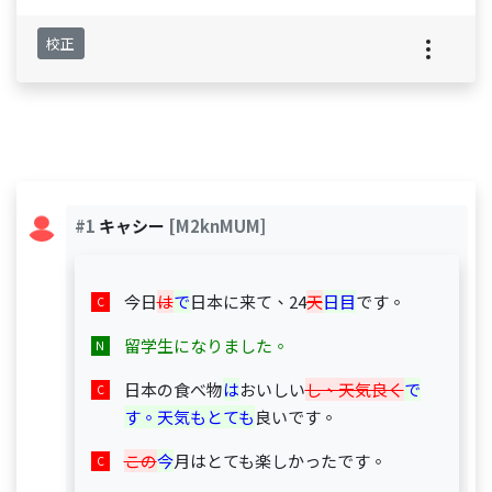
校正
#1
キャシー
[M2knMUM]
今日
は
で
日本に来て、24
天
日目
です。
留学生になりました。
日本の食べ物
は
おいしい
し、天気良く
で
す。天気もとても
良いです。
この
今
月はとても楽しかったです。