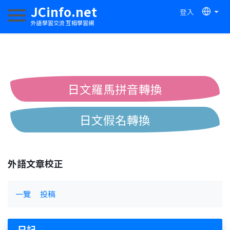
JCinfo.net
登入
切換導航
外語學習交流 互相學習網
日文羅馬拼音轉換
日文假名轉換
簡體繁體中文互換
外語文章校正
中日漢字互換
一覽
投稿
日記