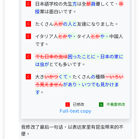
日本語学校の先生
方
は全
部
員
優しくて、
卒
授
業は面白いです。
たくさん
人が
の人と
友達になりました。
イタリア人
とか
や、
タイ人
とか
や、
中国人
です。
でも日本の虫は
困ったことに、日本の家に
は虫が
とても多いです。
大き
いかつ
くて、
たくさん
の
種類
、いろい
ろ見えません
があり、いつでも見かけま
す
。
已修改
不需要修改
Full-text copy
我修改了最后一句话，以表达家里有昆虫带来的不
便。