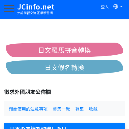
JCinfo.net
登入
切換導航
外語學習交流 互相學習網
日文羅馬拼音轉換
日文假名轉換
簡體繁體中文互換
徵求外國朋友公佈欄
中日漢字互換
開始使用的注意事項
募集一覽
募集
收藏
日本の友達を認識したい