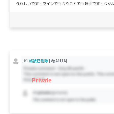
うれしいです。ラインでも会うことでも歓迎です。なか
#1
帳號已刪除
[VgA1I1A]
Private comment - Only #0 and #1 -
This comment is not open to the public. This comm
Private
Only #0 & #1
#X
private
[private]
This comment is not open to the public.