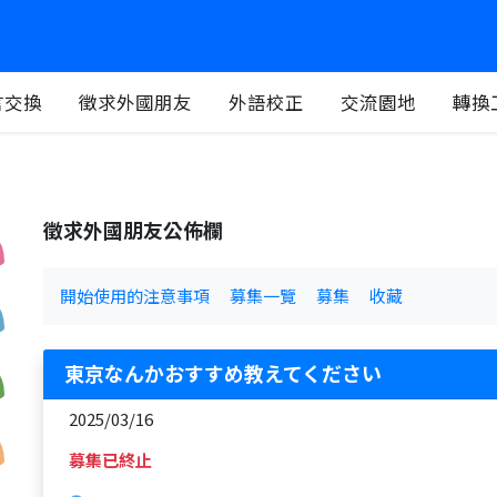
言交換
徵求外國朋友
外語校正
交流園地
轉換
徵求外國朋友公佈欄
開始使用的注意事項
募集一覽
募集
收藏
東京なんかおすすめ教えてください
2025/03/16
募集已終止