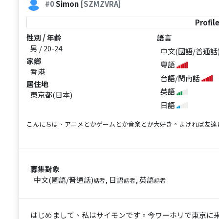
#0
Simon
[SZMZVRA]
Profil
性別 / 年齡
語言
男 / 20-24
中文(國語/普通話
家鄉
粵語
香港
台語/閩南話
居住地
英語
東京都(日本)
日語
こんにちは、アニメとかゲームとか音楽とか大好き。よければ友達
募集對象
中文(國語/普通話)
, 日語
, 英語
話者
話者
話者
はじめまして、私はサイモンです。今ワーホリで東京に