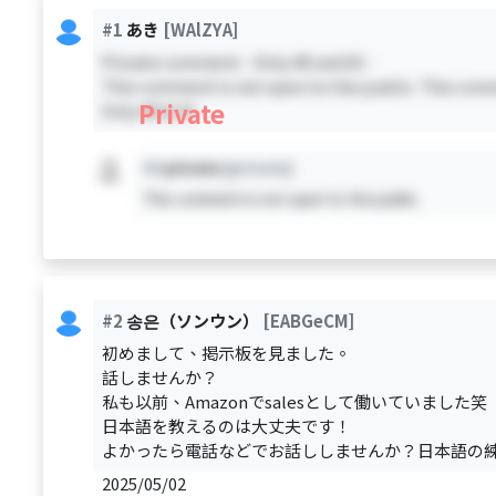
#1
あき
[WAlZYA]
Private comment - Only #0 and #1 -
This comment is not open to the public. This comm
Private
Only #0 & #1
#X
private
[private]
This comment is not open to the public.
#2
송은（ソンウン）
[EABGeCM]
初めまして、掲示板を見ました。
話しませんか？
私も以前、Amazonでsalesとして働いていました笑
日本語を教えるのは大丈夫です！
よかったら電話などでお話ししませんか？日本語の
2025/05/02