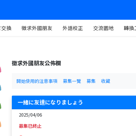
言交換
徵求外國朋友
外語校正
交流園地
轉換
徵求外國朋友公佈欄
開始使用的注意事項
募集一覽
募集
收藏
一緒に友達になりましょう
2025/04/06
募集已終止