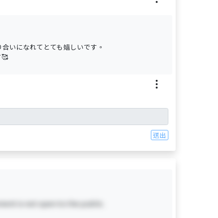
り合いになれてとても嬉しいです。
🥰
送出
ent is not open to the public.