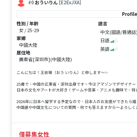
#0
おういりん
[E2ExJXA]
Profil
性別 / 年齡
語言
女 / 25-29
中文(國語/普通話
家鄉
日語
中國大陸
英語
居住地
廣東省[深圳市](中國大陸)
こんにちは！王依琳（おう いりん）と申します～✨
25歳で、中国の広東省・深圳出身です。今はアマゾンでデザイナー
日本の文化やアートが大好き！ゲームや音楽、アニメも趣味で、特
2026年に日本へ留学する予定なので、日本人のお友達ができたら
中国語や中国文化についての質問、何でも答えますから～よろしく
僅募集女性