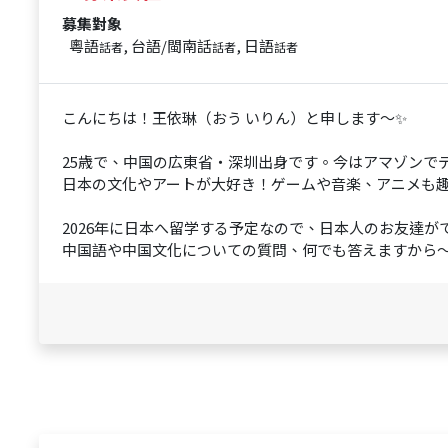
募集對象
粵語
, 台語/閩南話
, 日語
話者
話者
話者
こんにちは！王依琳（おう いりん）と申します～✨
25歳で、中国の広東省・深圳出身です。今はアマゾンで
日本の文化やアートが大好き！ゲームや音楽、アニメも
2026年に日本へ留学する予定なので、日本人のお友達が
中国語や中国文化についての質問、何でも答えますから