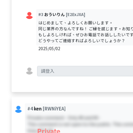
#3
おういりん
[E2ExJXA]
はじめまして、よろしくお願いします。
同じ業界の方なんですね！ ご縁を感じます。お知
もしよろしければ、ぜひお電話でお話ししたいです
どうやってご連絡すればよろしいでしょうか？
2025/05/02
#4
ken
[RWNiYEA]
Private comment - Only #0 and #4 -
This comment is not open to the public. This comm
Private
Only #0 & #4