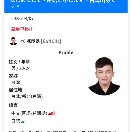
す。
2025/04/07
募集已終止
#0
馮臣皓
[EoNCiIc]
Profile
性別 / 年齡
男 / 20-24
家鄉
台灣
居住地
台北/新北(台灣)
語言
中文(國語/普通話)
日語