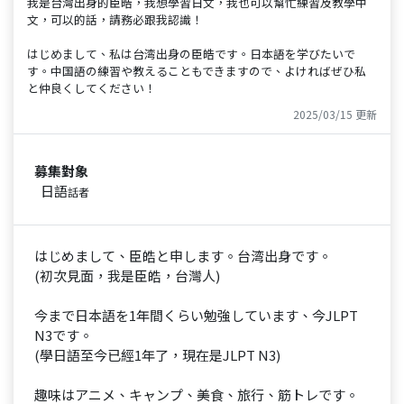
我是台灣出身的臣皓，我想學習日文，我也可以幫忙練習及教學中
文，可以的話，請務必跟我認識！
はじめまして、私は台湾出身の臣皓です。日本語を学びたいで
す。中国語の練習や教えることもできますので、よければぜひ私
と仲良くしてください！
2025/03/15 更新
募集對象
日語
話者
はじめまして、臣皓と申します。台湾出身です。
(初次見面，我是臣皓，台灣人)
今まで日本語を1年間くらい勉強しています、今JLPT
N3です。
(學日語至今已經1年了，現在是JLPT N3)
趣味はアニメ、キャンプ、美食、旅行、筋トレです。