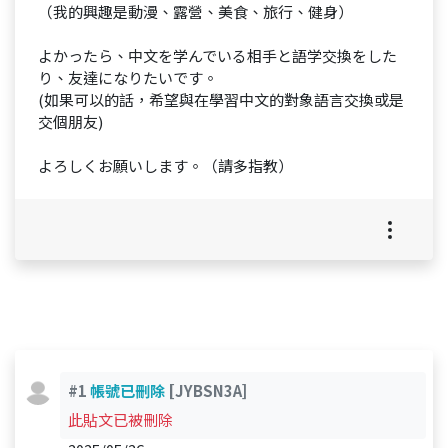
（我的興趣是動漫、露營、美食、旅行、健身）
よかったら、中文を学んでいる相手と語学交換をした
り、友達になりたいです。
(如果可以的話，希望與在學習中文的對象語言交換或是
交個朋友)
よろしくお願いします。（請多指教）
#1
帳號已刪除
[JYBSN3A]
此貼文已被刪除