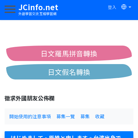
JCinfo.net
登入
切換導航
外語學習交流 互相學習網
日文羅馬拼音轉換
日文假名轉換
簡體繁體中文互換
徵求外國朋友公佈欄
中日漢字互換
開始使用的注意事項
募集一覽
募集
收藏
はじめまして、臣皓と申します。台湾出身で