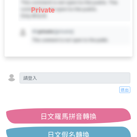
This comment is not open to the public. This
Private
comment is not open to the public.
Only #0 & #1
#X
private
[private]
This comment is not open to the public.
送出
日文羅馬拼音轉換
日文假名轉換