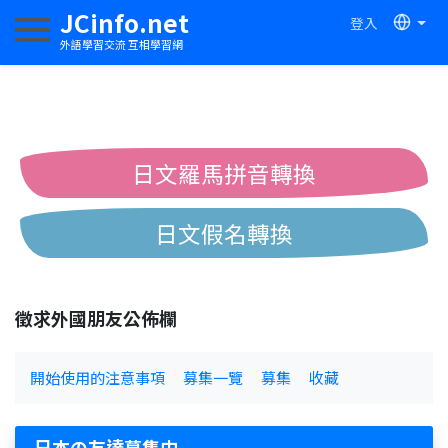
JCinfo.net
登入
切換導航
外語學習交流 互相學習網
日文羅馬拼音轉換
日文假名轉換
簡體繁體中文互換
徵求外國朋友公佈欄
中日漢字互換
開始使用的注意事項
募集一覽
募集
收藏
日本の友達募集中