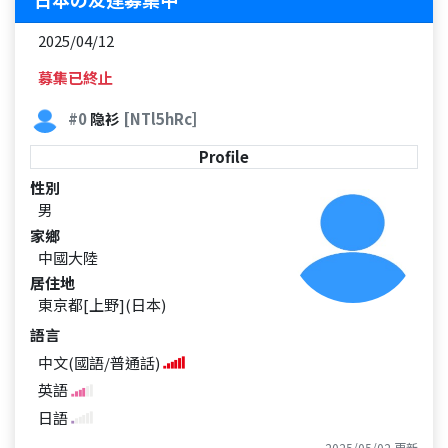
2025/04/12
募集已終止
#0
隐衫
[NTl5hRc]
Profile
性別
男
家鄉
中國大陸
居住地
東京都[上野](日本)
語言
中文(國語/普通話)
英語
日語
2025/05/02 更新