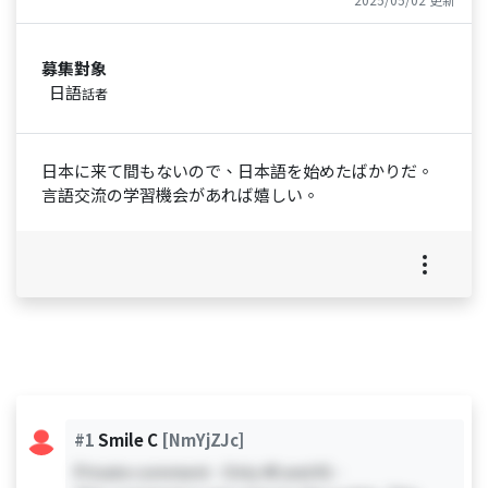
募集對象
日語
話者
日本に来て間もないので、日本語を始めたばかりだ。
言語交流の学習機会があれば嬉しい。
#1
Smile C
[NmYjZJc]
Private comment - Only #0 and #1 -