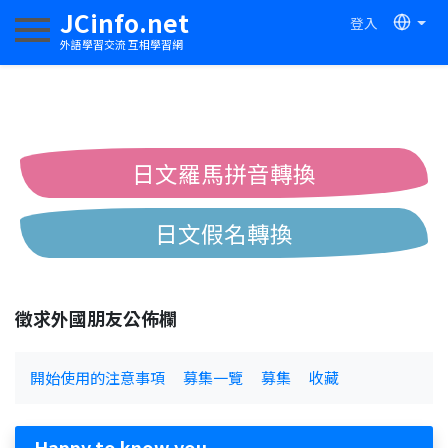
JCinfo.net
登入
切換導航
外語學習交流 互相學習網
日文羅馬拼音轉換
日文假名轉換
簡體繁體中文互換
徵求外國朋友公佈欄
中日漢字互換
開始使用的注意事項
募集一覽
募集
收藏
Happy to know you