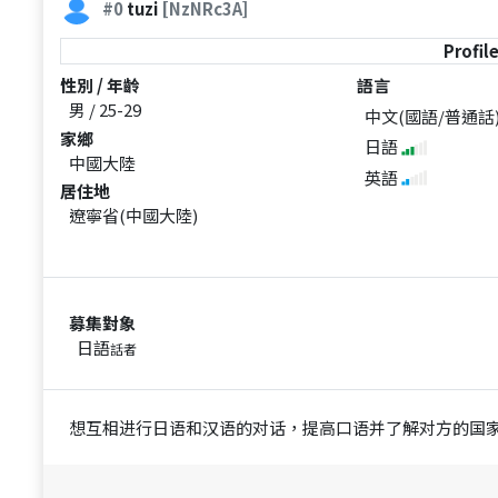
#0
tuzi
[NzNRc3A]
Profil
性別 / 年齡
語言
男 / 25-29
中文(國語/普通話
家鄉
日語
中國大陸
英語
居住地
遼寧省(中國大陸)
募集對象
日語
話者
想互相进行日语和汉语的对话，提高口语并了解对方的国