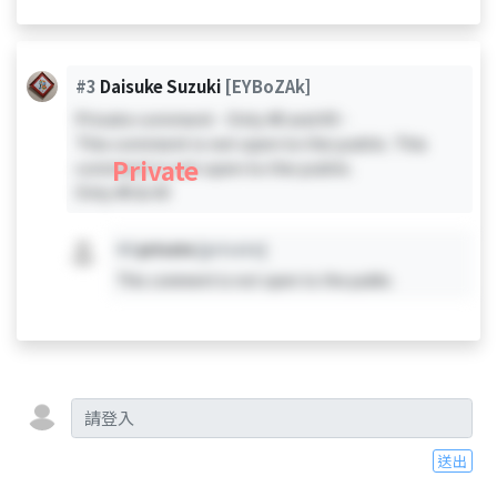
#3
Daisuke Suzuki
[EYBoZAk]
Private comment - Only #0 and #3 -
This comment is not open to the public. This
Private
comment is not open to the public.
Only #0 & #3
#X
private
[private]
This comment is not open to the public.
送出