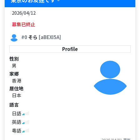
2026/04/12
募集已終止
#0
そら
[aBEXI5A]
Profile
性別
男
家鄉
香港
居住地
日本
語言
日語
英語
粵語
2025/04/01 更新