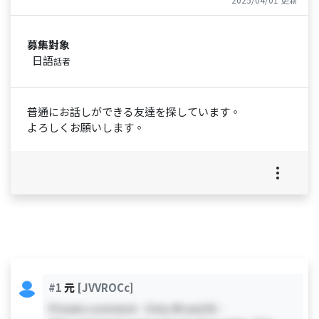
募集對象
日語
話者
普通にお話しができる友達を探しています。
よろしくお願いします。
#1
元
[JVVROCc]
Private comment - Only #0 and #1 -