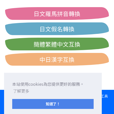
日文羅馬拼音轉換
日文假名轉換
簡體繁體中文互換
中日漢字互換
本站使用cookies為您提供更好的服務。
了解更多
HOME
語言交換
徵求外國朋友
外語校正
交流園地
轉換工具
日文打字練習
西曆/和曆/民國曆對照表
知道了！
服務條款
隱私權政策
聯繫我們