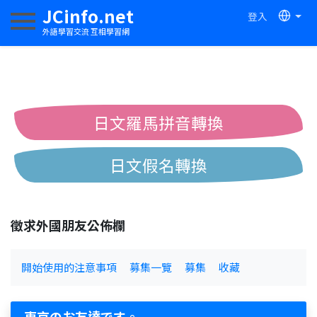
JCinfo.net
登入
切換導航
外語學習交流 互相學習網
日文羅馬拼音轉換
日文假名轉換
簡體繁體中文互換
徵求外國朋友公佈欄
中日漢字互換
開始使用的注意事項
募集一覽
募集
收藏
東京のお友達です。