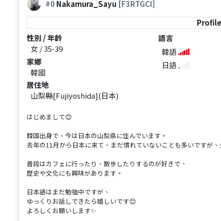
#0
Nakamura_Sayu
[F3RTGCI]
Profil
性別 / 年齡
語言
女 / 35-39
韓語
家鄉
日語
韓國
居住地
山梨縣[Fujiyoshida](日本)
はじめまして😊
韓国出身で、今は日本の山梨県に住んでいます。
去年の11月から日本に来て、まだ慣れていないことも多いですが、
普段はカフェに行ったり、散歩したりするのが好きで、
歴史や文化にも興味があります。
日本語はまだ勉強中ですが、
ゆっくりお話しできたら嬉しいです😊
よろしくお願いします✨