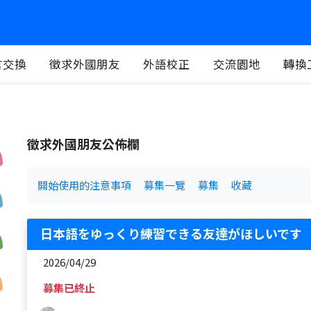
言交換
徵求外國朋友
外語校正
交流園地
轉換
徵求外國朋友公佈欄
開始使用的注意事項
募集一覽
募集
收藏
日本語をゆっくり練習できる友達がほしいです
2026/04/29
募集已終止