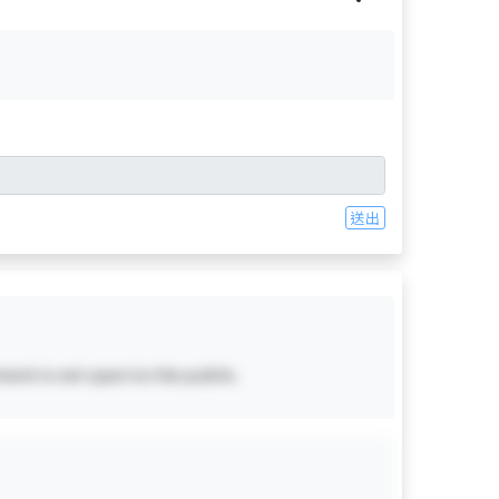
送出
ent is not open to the public.