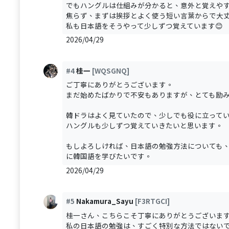
でもハングルは仕組みが分かると、意外と覚えや
焦らず、まずは挨拶とよく使う短い言葉からで大
私も日本語をそうやって少しずつ覚えています😊
2026/04/29
#4
桂一
[WQSGNQ]
ご丁寧にありがとうございます。
まだ始めたばかりで不安もありますが、とても励
韓ドラはよく見ていたので、少しでも役に立って
ハングルも少しずつ覚えていきたいと思います。
もしよろしければ、日本語の勉強方法についても
に韓国語を学びたいです。
2026/04/29
#5
Nakamura_Sayu
[F3RTGCI]
桂一さん、こちらこそ丁寧にありがとうございます
私の日本語の勉強は、すごく特別な方法ではない