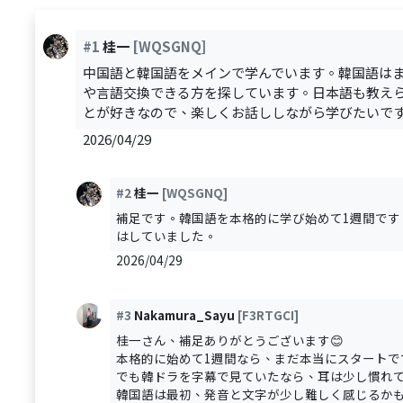
#1
桂一
[WQSGNQ]
中国語と韓国語をメインで学んでいます。韓国語はま
や言語交換できる方を探しています。日本語も教え
とが好きなので、楽しくお話ししながら学びたいで
2026/04/29
#2
桂一
[WQSGNQ]
補足です。韓国語を本格的に学び始めて1週間で
はしていました。
2026/04/29
#3
Nakamura_Sayu
[F3RTGCI]
桂一さん、補足ありがとうございます😊
本格的に始めて1週間なら、まだ本当にスタートで
でも韓ドラを字幕で見ていたなら、耳は少し慣れ
韓国語は最初、発音と文字が少し難しく感じるか