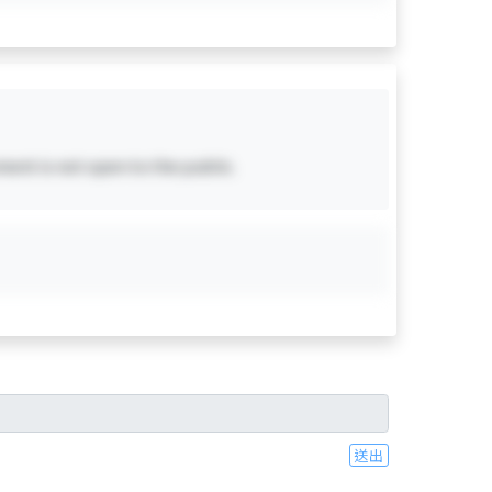
ent is not open to the public.
送出