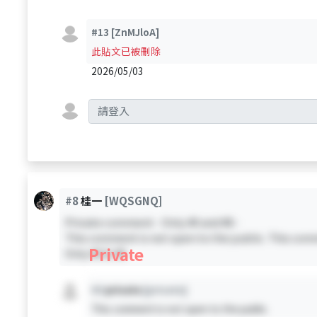
#13
[ZnMJloA]
此貼文已被刪除
2026/05/03
#8
桂一
[WQSGNQ]
Private comment - Only #0 and #8 -
This comment is not open to the public. This comm
Private
Only #0 & #8
#X
private
[private]
This comment is not open to the public.