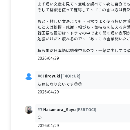
まず短い文章を見て、意味を調べて、次に自分で
そして翻訳を使って確認して、「この言い方は自
あと、難しい文法よりも、日常でよく使う短い言
たとえば挨拶、感謝、相づち、気持ちを伝える言
韓国語も最初は、ドラマの中でよく聞く短い表現
勉強だけだと疲れるので、「あ、この言葉聞いたこ
私もまだ日本語は勉強中なので、一緒に少しずつ頑
2026/04/29
#6
Hiroyuki
[F4QIcUk]
友達になりたいです🥺🥺
2026/04/29
#7
Nakamura_Sayu
[F3RTGCI]
😊
2026/04/29