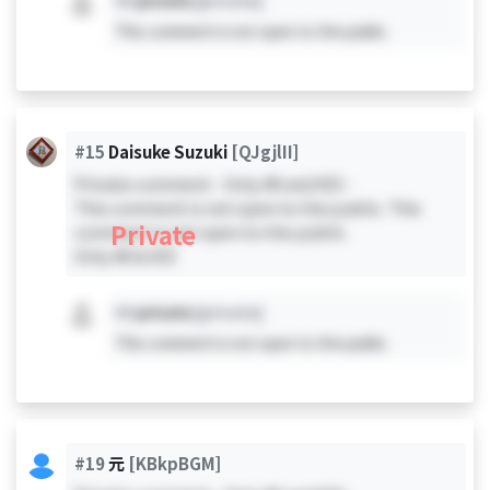
#X
private
[private]
This comment is not open to the public.
#15
Daisuke Suzuki
[QJgjlII]
Private comment - Only #0 and #15 -
This comment is not open to the public. This
Private
comment is not open to the public.
Only #0 & #15
#X
private
[private]
This comment is not open to the public.
#19
元
[KBkpBGM]