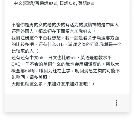
中文(國語/普通話)
, 日語
, 英語
話者
話者
話者
不管你是男的女的老的少的有活力的没精神的是中国人
还是外国人，都欢迎在下面留言加我好友。
我刚注册这个平台我想想，我一般是看关于动漫那方面
的比较多吧，还有什么vtb、游戏之类的可能我算是一个
比较宅的人（
还有还有中文ok，日文也比较ok，英语是胎教水平
QAQ，但不会的单词什么的我也会用翻译查的，所以大
概全部ok啊，哦因为还在上学，呃回消息之类的可能不
能秒回，请多关照。
大概也就这么多，来加好友来加好友吧：）