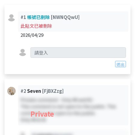
#1
帳號已刪除
[NWNQQwU]
此貼文已被刪除
2026/04/29
送出
#2
Seven
[FjBXZzg]
Private comment - Only #0 and #2 -
This comment is not open to the public. This
Private
comment is not open to the public.
Only #0 & #2