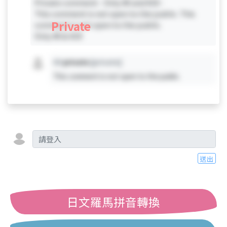
Private comment - Only #0 and #19 -
This comment is not open to the public. This
Private
comment is not open to the public.
Only #0 & #19
#X
private
[private]
This comment is not open to the public.
送出
日文羅馬拼音轉換