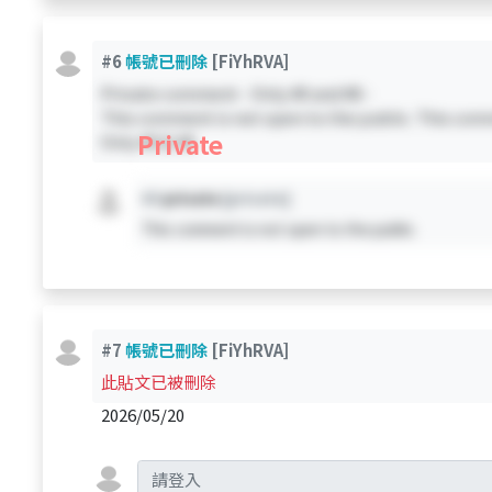
#6
帳號已刪除
[FiYhRVA]
Private comment - Only #0 and #6 -
This comment is not open to the public. This comm
Private
Only #0 & #6
#X
private
[private]
This comment is not open to the public.
#7
帳號已刪除
[FiYhRVA]
此貼文已被刪除
2026/05/20