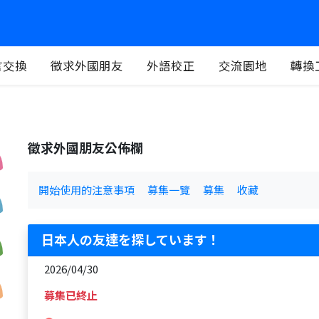
言交換
徵求外國朋友
外語校正
交流園地
轉換
徵求外國朋友公佈欄
開始使用的注意事項
募集一覽
募集
收藏
日本人の友達を探しています！
2026/04/30
募集已終止