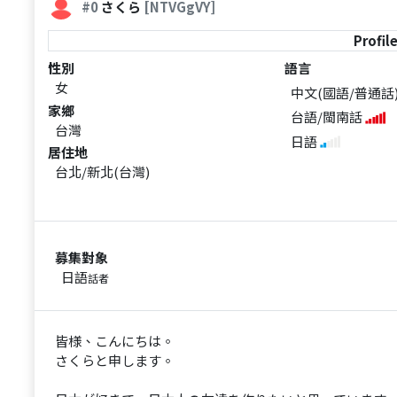
#0
さくら
[NTVGgVY]
Profil
性別
語言
女
中文(國語/普通話
家鄉
台語/閩南話
台灣
日語
居住地
台北/新北(台灣)
募集對象
日語
話者
皆様、こんにちは。
さくらと申します。