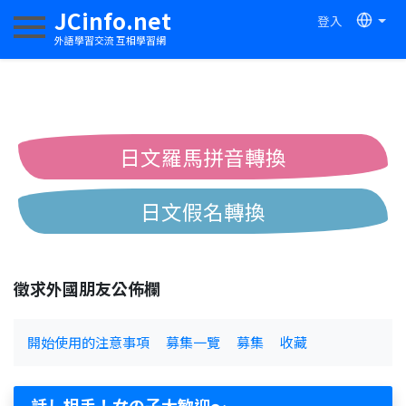
JCinfo.net
登入
切換導航
外語學習交流 互相學習網
日文羅馬拼音轉換
日文假名轉換
簡體繁體中文互換
徵求外國朋友公佈欄
中日漢字互換
開始使用的注意事項
募集一覽
募集
收藏
話し相手！女の子大歓迎～