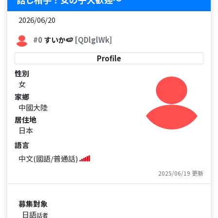
2026/06/20
#0
すいか🍉
[QDlglWk]
Profile
性別
女
家鄉
中國大陸
居住地
日本
語言
中文(國語/普通話)
2025/06/19 更新
募集對象
日語
話者