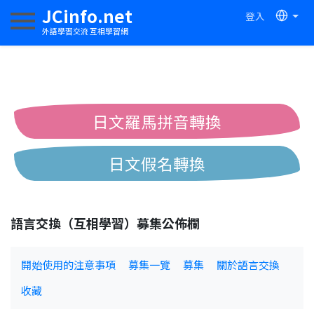
JCinfo.net
登入
切換導航
外語學習交流 互相學習網
日文羅馬拼音轉換
日文假名轉換
簡體繁體中文互換
語言交換（互相學習）募集公佈欄
中日漢字互換
開始使用的注意事項
募集一覽
募集
關於語言交換
收藏