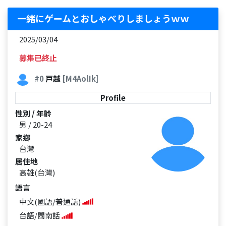
一緒にゲームとおしゃべりしましょうｗｗ
2025/03/04
募集已終止
#0
戸越
[M4AolIk]
Profile
性別 / 年齡
男 / 20-24
家鄉
台灣
居住地
高雄(台灣)
語言
中文(國語/普通話)
台語/閩南話