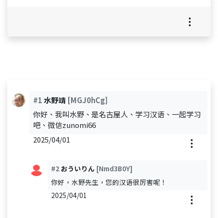
#1
水野靖
[MGJ0hCg]
你好、我叫水野、是名古屋人、学习汉语、一起学习
吧、微信zunomi66
2025/04/01
#2
おういりん
[Nmd3B0Y]
你好，水野先生，您的汉语很厉害呢！
2025/04/01