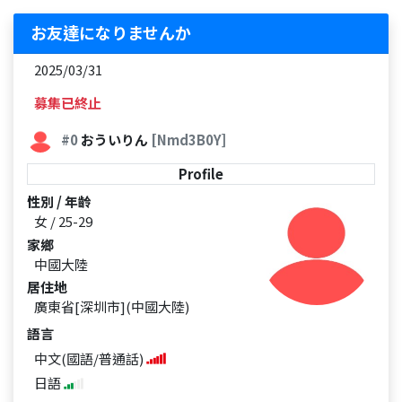
お友達になりませんか
2025/03/31
募集已終止
#0
おういりん
[Nmd3B0Y]
Profile
性別 / 年齡
女 / 25-29
家鄉
中國大陸
居住地
廣東省[深圳市](中國大陸)
語言
中文(國語/普通話)
日語