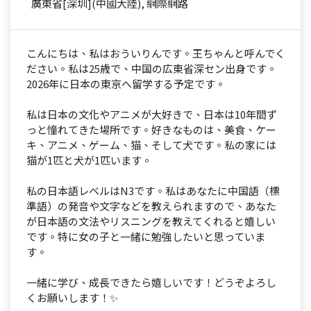
廣東省[深圳](中國大陸), 網際網路
こんにちは、私はおういりんです。王ちゃんと呼んでく
ださい。私は25歳で、中国の広東省深セン出身です。
2026年に日本の東京へ留学する予定です。
私は日本の文化やアニメが大好きで、日本は10年間ず
っと憧れてきた場所です。好きなものは、美食、ケー
キ、アニメ、ゲーム、猫、そして犬です。私の家には
猫が1匹と犬が1匹います。
私の日本語レベルはN3です。私はあなたに中国語（標
準語）の発音や文字などを教えられますので、あなた
が日本語の文法やリスニングを教えてくれると嬉しい
です。特に女の子と一緒に勉強したいと思っていま
す。
一緒に学び、成長できたら嬉しいです！どうぞよろし
くお願いします！✨