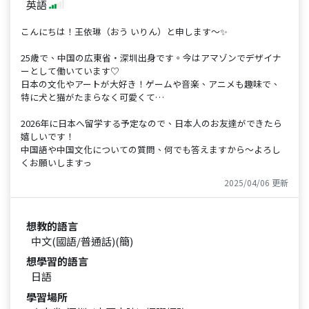
英語
こんにちは！王依琳（おう いりん）と申します～✨
25歳で、中国の広東省・深圳出身です。今はアマゾンでデザイナ
ーとして働いています♡
日本の文化やアートが大好き！ゲームや音楽、アニメも趣味で、
特に犬と猫がたまらなく可愛くて…
2026年に日本へ留学する予定なので、日本人のお友達ができたら
嬉しいです！
中国語や中国文化についての質問、何でも答えますから～よろし
くお願いしますっ
2025/04/06 更新
想教的語言
中文(國語/普通話)(簡)
想學習的語言
日語
學習場所