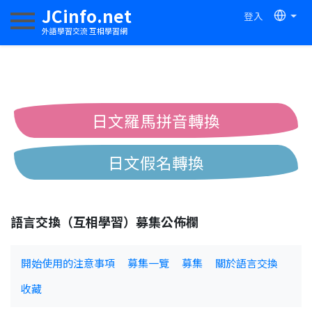
JCinfo.net
登入
切換導航
外語學習交流 互相學習網
日文羅馬拼音轉換
日文假名轉換
簡體繁體中文互換
語言交換（互相學習）募集公佈欄
中日漢字互換
開始使用的注意事項
募集一覽
募集
關於語言交換
收藏