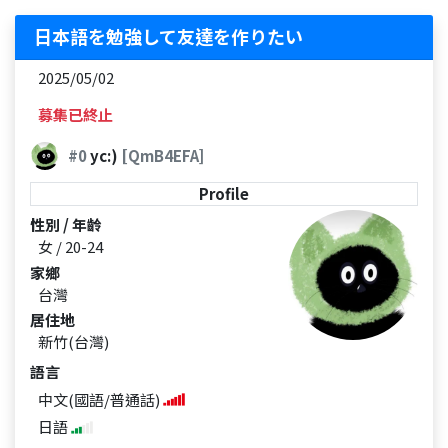
日本語を勉強して友達を作りたい
2025/05/02
募集已終止
#0
yc:)
[QmB4EFA]
Profile
性別 / 年齡
女 / 20-24
家鄉
台灣
居住地
新竹(台灣)
語言
中文(國語/普通話)
日語