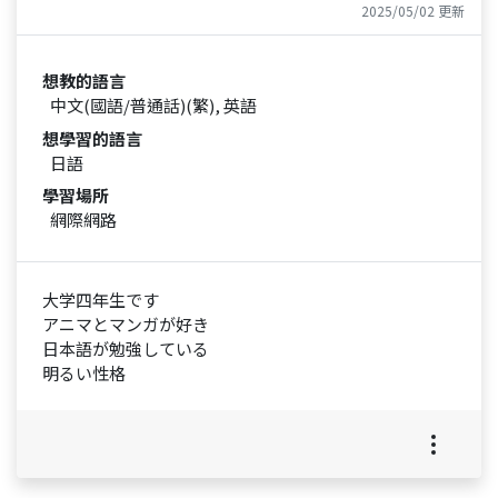
2025/05/02 更新
想教的語言
中文(國語/普通話)(繁), 英語
想學習的語言
日語
學習場所
網際網路
大学四年生です
アニマとマンガが好き
日本語が勉強している
明るい性格