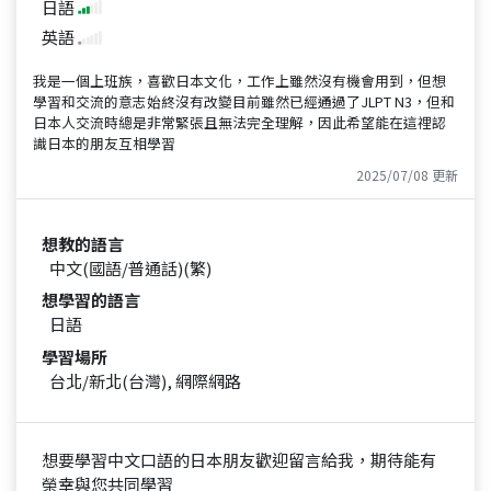
日語
英語
我是一個上班族，喜歡日本文化，工作上雖然沒有機會用到，但想
學習和交流的意志始終沒有改變目前雖然已經通過了JLPT N3，但和
日本人交流時總是非常緊張且無法完全理解，因此希望能在這𥚃認
識日本的朋友互相學習
2025/07/08 更新
想教的語言
中文(國語/普通話)(繁)
想學習的語言
日語
學習場所
台北/新北(台灣), 網際網路
想要學習中文口語的日本朋友歡迎留言給我，期待能有
榮幸與您共同學習