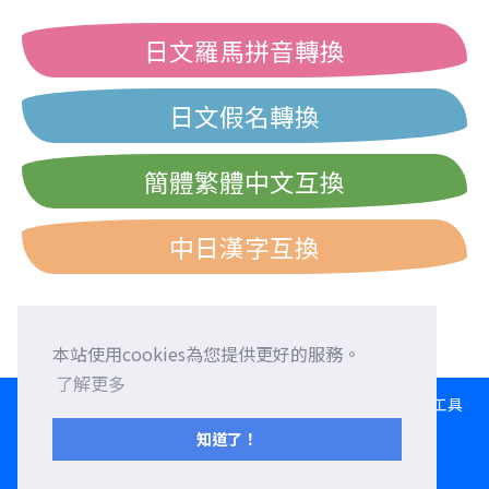
日文羅馬拼音轉換
日文假名轉換
簡體繁體中文互換
中日漢字互換
本站使用cookies為您提供更好的服務。
了解更多
HOME
語言交換
徵求外國朋友
外語校正
交流園地
轉換工具
日文打字練習
西曆/和曆/民國曆對照表
知道了！
服務條款
隱私權政策
聯繫我們