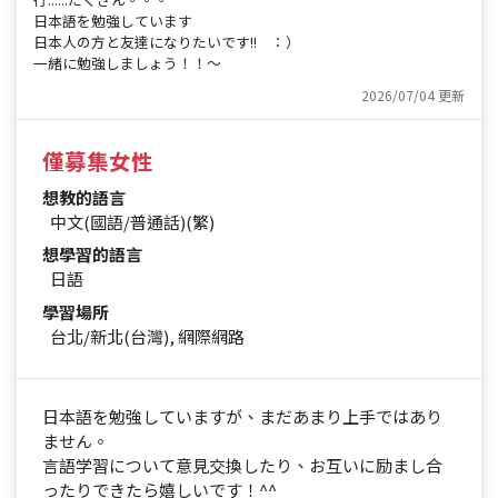
日本語を勉強しています
日本人の方と友達になりたいです!! ：）
一緒に勉強しましょう！！～
2026/07/04 更新
僅募集女性
想教的語言
中文(國語/普通話)(繁)
想學習的語言
日語
學習場所
台北/新北(台灣), 網際網路
日本語を勉強していますが、まだあまり上手ではあり
ません。
言語学習について意見交換したり、お互いに励まし合
ったりできたら嬉しいです！^^