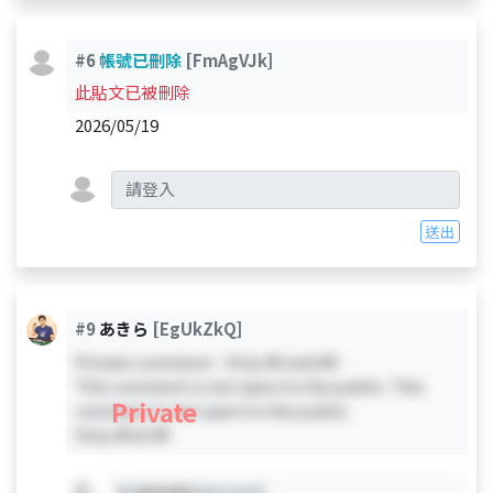
#6
帳號已刪除
[FmAgVJk]
此貼文已被刪除
2026/05/19
送出
#9
あきら
[EgUkZkQ]
Private comment - Only #0 and #9 -
This comment is not open to the public. This
Private
comment is not open to the public.
Only #0 & #9
#X
private
[private]