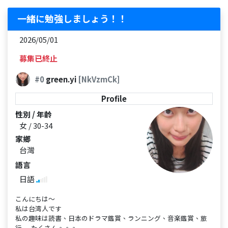
一緒に勉強しましょう！！
2026/05/01
募集已終止
#0
green.yi
[NkVzmCk]
Profile
性別 / 年齡
女 / 30-34
家鄉
台灣
語言
日語
こんにちは～
私は台湾人です
私の趣味は読書、日本のドラマ鑑賞、ランニング、音楽鑑賞、旅
行......たくさん。。。