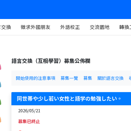
言交換
徵求外國朋友
外語校正
交流園地
轉換
語言交換（互相學習）募集公佈欄
開始使用的注意事項
募集一覽
募集
關於語言交換
同世帯や少し若い女性と語学の勉強したい。
2026/05/21
募集已終止