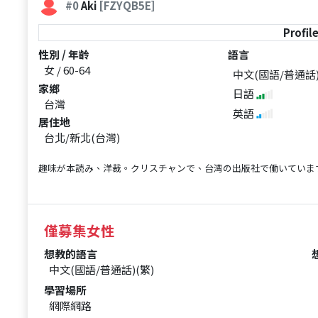
#0
Aki
[FZYQB5E]
Profil
性別 / 年齡
語言
女 / 60-64
中文(國語/普通話
家鄉
日語
台灣
英語
居住地
台北/新北(台灣)
趣味が本読み、洋裁。クリスチャンで、台湾の出版社で働いていま
僅募集女性
想教的語言
中文(國語/普通話)(繁)
學習場所
網際網路