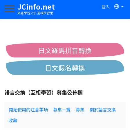
JCinfo.net
登入
切換導航
外語學習交流 互相學習網
日文羅馬拼音轉換
日文假名轉換
簡體繁體中文互換
語言交換（互相學習）募集公佈欄
中日漢字互換
開始使用的注意事項
募集一覽
募集
關於語言交換
收藏