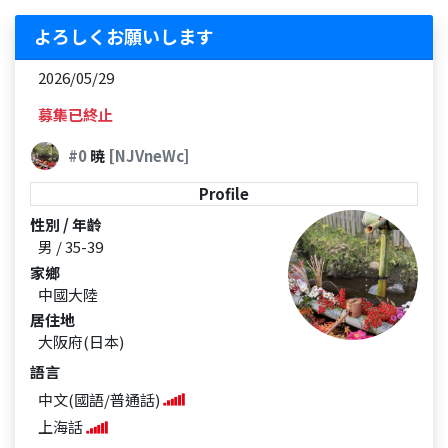
よろしくお願いします
2026/05/29
募集已終止
#0
暁
[NJVneWc]
Profile
性別 / 年齡
男 / 35-39
家鄉
中國大陸
居住地
大阪府(日本)
語言
中文(國語/普通話)
上海話