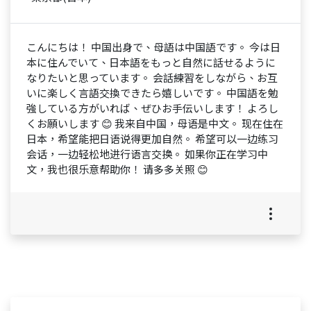
こんにちは！ 中国出身で、母語は中国語です。 今は日
本に住んでいて、日本語をもっと自然に話せるように
なりたいと思っています。 会話練習をしながら、お互
いに楽しく言語交換できたら嬉しいです。 中国語を勉
強している方がいれば、ぜひお手伝いします！ よろし
くお願いします 😊 我来自中国，母语是中文。 现在住在
日本，希望能把日语说得更加自然。 希望可以一边练习
会话，一边轻松地进行语言交换。 如果你正在学习中
文，我也很乐意帮助你！ 请多多关照 😊