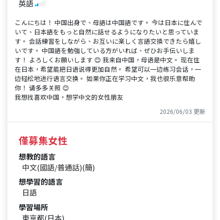
英語
こんにちは！ 中国出身で、母語は中国語です。 今は日本に住んで
いて、日本語をもっと自然に話せるようになりたいと思っていま
す。 会話練習をしながら、お互いに楽しく言語交換できたら嬉し
いです。 中国語を勉強している方がいれば、ぜひお手伝いしま
す！ よろしくお願いします 😊 我来自中国，母语是中文。 现在住
在日本，希望能把日语说得更加自然。 希望可以一边练习会话，一
边轻松地进行语言交换。 如果你正在学习中文，我也很乐意帮助
你！ 请多多关照 😊
我想找喜欢中国，想学中文的女性朋友
2026/06/03 更新
僅募集女性
想教的語言
中文(國語/普通話)(簡)
想學習的語言
日語
學習場所
東京都(日本)