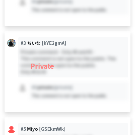
#X
private
[private]
This comment is not open to the public.
#3
ちいな
[kYE2gmA]
Private comment - Only #0 and #3 -
This comment is not open to the public. This
Private
comment is not open to the public.
Only #0 & #3
#X
private
[private]
This comment is not open to the public.
#5
Miyo
[GSEkmWk]