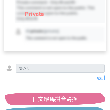
Private comment - Only #0 and #5 -
This comment is not open to the public. This
Private
comment is not open to the public.
Only #0 & #5
#X
private
[private]
This comment is not open to the public.
送出
日文羅馬拼音轉換