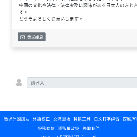
中国の文化や法律、法律実務に興味がある日本人の方と
す。
どうぞよろしくお願いします。
發送訊息
換
徵求外國朋友
外語校正
交流園地
轉換工具
日文打字練習
西曆/
服務條款
隱私權政策
聯繫我們
copyrights © 2007-2023 JCinfo.net