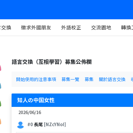
言交換
徵求外國朋友
外語校正
交流園地
轉換
語言交換（互相學習）募集公佈欄
開始使用的注意事項
募集一覽
募集
關於語言交換
知人の中国女性
2026/06/16
#0
長尾
[NZcYNoI]