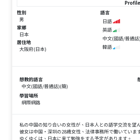
Profil
性別
語言
男
日語
家鄉
英語
日本
中文(國語/普通話
居住地
韓語
大阪府(日本)
想教的語言
中文(國語/普通話)(簡)
學習場所
網際網路
私の中国の知り合いの女性が、日本人との語学交流を望
彼女は中国・深圳の28歳女性、法律事務所で働いていま
ゆくゆくは、日本に来て勉強をする予定があります。