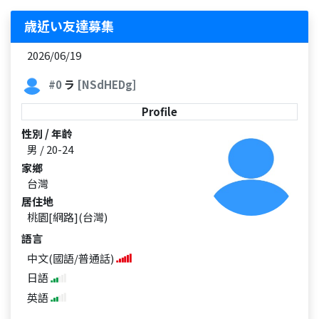
歳近い友達募集
2026/06/19
#0
ラ
[NSdHEDg]
Profile
性別 / 年齡
男 / 20-24
家鄉
台灣
居住地
桃園[網路](台灣)
語言
中文(國語/普通話)
日語
英語