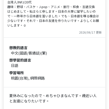
台湾人/INFJ/20代
趣味：野球、バスケ、J-pop、アニメ、旅行、和食、言語交換
はじめまして。私はらと申します。日本の大學に留学したいの
で、一昨年から日本語を習いました。でも、日本語を喋る機会は
少ないです。それで、日本の友達を作りたいです。よりしくお願
いします。☺️
2026/06/17 更新
想教的語言
中文(國語/普通話)(繁)
想學習的語言
日語
學習場所
桃園(台灣), 網際網路
夏休みになったので、めちゃひまなんです。歳近い人
と友達になりたいです。