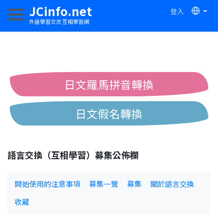
JCinfo.net
登入
切換導航
外語學習交流 互相學習網
日文羅馬拼音轉換
日文假名轉換
簡體繁體中文互換
語言交換（互相學習）募集公佈欄
中日漢字互換
開始使用的注意事項
募集一覽
募集
關於語言交換
收藏