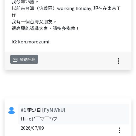
我今年25歲。
以前來台灣（信義區）working holiday, 現在在東京工
作
我有一個台灣女朋友。
很高興能認識大家，請多多指教！
IG: ken.morozumi
發送訊息
#1
李少白
[FyMlVhU]
Hi~ o(*￣▽￣*)ブ
2026/07/09