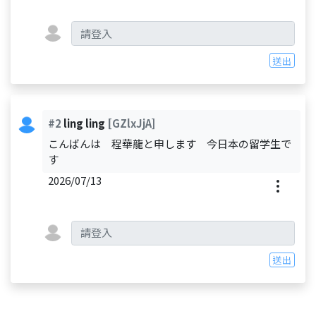
送出
#2
ling ling
[GZlxJjA]
こんばんは 程華龍と申します 今日本の留学生で
す
2026/07/13
送出