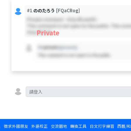
#1
ののたろう
[FQaCRog]
Private comment - Only #0 and #1 -
This comment is not open to the public. This comm
Private
Only #0 & #1
#X
private
[private]
This comment is not open to the public.
換
徵求外國朋友
外語校正
交流園地
轉換工具
日文打字練習
西曆/