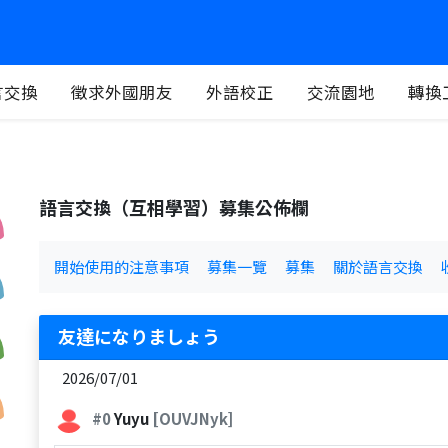
言交換
徵求外國朋友
外語校正
交流園地
轉換
語言交換（互相學習）募集公佈欄
開始使用的注意事項
募集一覽
募集
關於語言交換
友達になりましょう
2026/07/01
#0
Yuyu
[OUVJNyk]