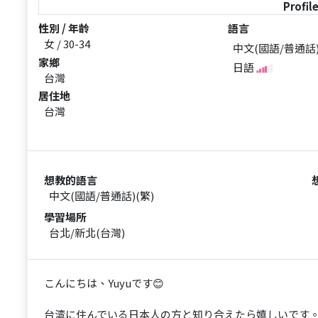
Profil
性別 / 年齡
語言
女 / 30-34
中文(國語/普通話
家鄉
日語
台灣
居住地
台灣
想教的語言
中文(國語/普通話)(繁)
學習場所
台北/新北(台灣)
こんにちは、Yuyuです😊
台湾に住んでいる日本人の方と知り合えたら嬉しいです