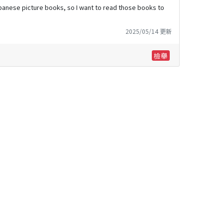
 Japanese picture books, so I want to read those books to
2025/05/14 更新
檢舉