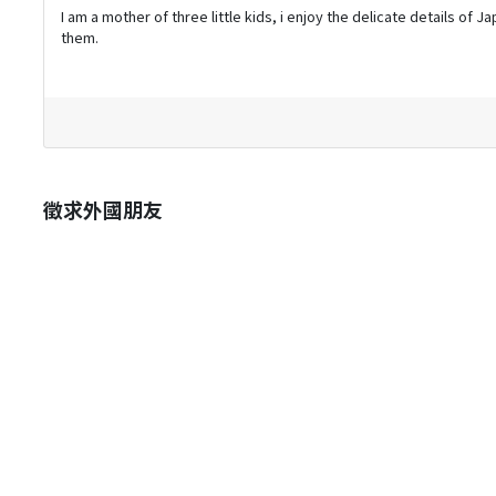
I am a mother of three little kids, i enjoy the delicate details of
them.
徵求外國朋友