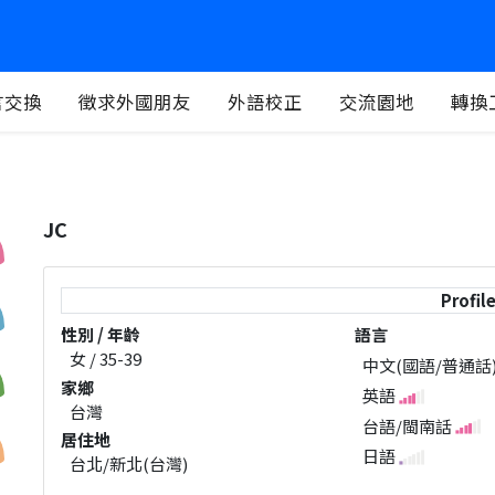
言交換
徵求外國朋友
外語校正
交流園地
轉換
JC
Profil
性別 / 年齡
語言
女 / 35-39
中文(國語/普通話
家鄉
英語
台灣
台語/閩南話
居住地
日語
台北/新北(台灣)