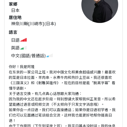
家鄉
日本
居住地
神奈川縣[川崎市](日本)
語言
日語
英語
中文(國語/普通話)
你好！我是阿隆
在东京的一家公司上班。我对中国文化和美食超级感兴趣！最喜欢
的菜是日本拉面、羊肉串、水煮牛肉和热炒土豆丝。我还很喜欢
《三国演义》和《射雕英雄传》，现在的目标是能“脱离字幕”看
懂华语剧。
关于语言交换，有几点真心话想跟大家沟通：
因为我的中文还在起步阶段，特别想请大家帮我纠正发音，所以希
望能通过语音或视频交流（不太倾向于只发文字消息哦）。
如果你会一点日语，我们可以直接通话；如果你是日语初学者，我
们也可以见面通过笔谈结合交流，这样我也能更好地帮你提高日
语！
由于工作原因（下午到深夜上班），我平日基本没时间。我的休息