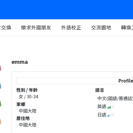
言交換
徵求外國朋友
外語校正
交流園地
轉換
emma
Profil
性別 / 年齡
語言
女 / 30-34
中文(國語/普通話
家鄉
英語
中國大陸
日語
居住地
中國大陸