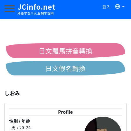
JCinfo.net
登入
切換導航
外語學習交流 互相學習網
日文羅馬拼音轉換
日文假名轉換
簡體繁體中文互換
しおみ
中日漢字互換
Profile
性別 / 年齡
男 / 20-24