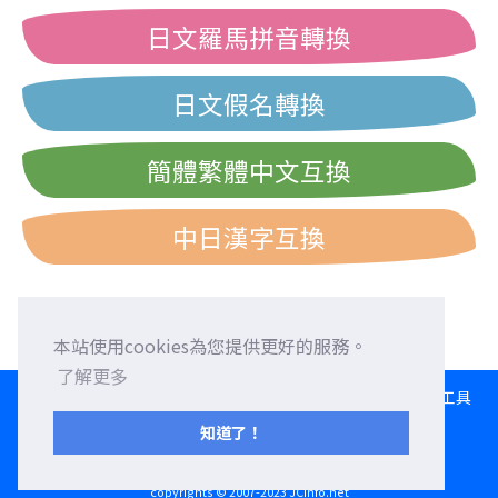
日文羅馬拼音轉換
日文假名轉換
簡體繁體中文互換
中日漢字互換
本站使用cookies為您提供更好的服務。
了解更多
HOME
語言交換
徵求外國朋友
外語校正
交流園地
轉換工具
日文打字練習
西曆/和曆/民國曆對照表
知道了！
服務條款
隱私權政策
聯繫我們
copyrights © 2007-2023 JCinfo.net