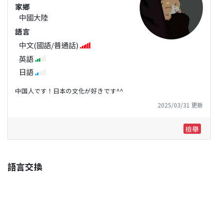
家鄉
中國大陸
語言
中文(國語/普通話)
英語
日語
中国人です！日本の文化が好きです^^
2025/03/31 更新
檢舉
語言交換